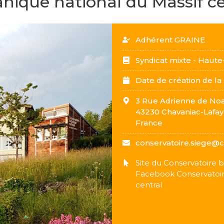
nique national du Massif ce
Adhérent GRAINE
Syndicat mixte - Haute-
Date de création de la
3 Rue Adrienne de Noa
43230
Chavaniac-Lafay
France
conservatoire.siege@c
Site du Conservatoire b
Facebook Conservatoir
central