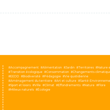
Accompagnement
Alimentation
Jardin
Territoires
Nature e
Transition écologique
Consommation
Changements climatiqu
EEDD
Biodiversité
Pédagogie
Vie quotidienne
Aménagement du territoire
Art et culture
Santé-Environneme
Sport et loisirs
Ville
Climat
Effondrements
Nature
Flore
Milieux naturels
Écologie