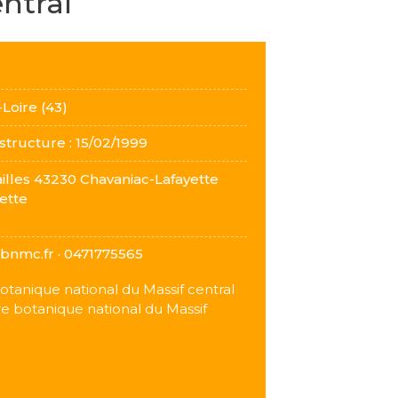
ntral
Loire (43)
 structure :
15/02/1999
illes 43230 Chavaniac-Lafayette
ette
bnmc.fr · 0471775565
otanique national du Massif central
e botanique national du Massif