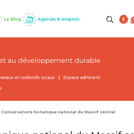
Aller
au
contenu
Le Blog
Agenda & emplois
principal
et au développement durable
éseaux et collectifs locaux
Espace adhérent
s
Conservatoire botanique national du Massif central