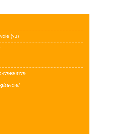
avoie (73)
y
 0479853179
g/savoie/