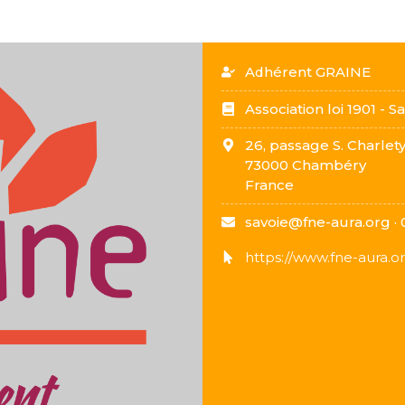
Adhérent GRAINE
Association loi 1901 - S
26, passage S. Charlet
73000
Chambéry
France
savoie@fne-aura.org ·
https://www.fne-aura.or