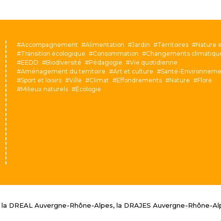
Accompagnement
Alimentation
Jardin
Territoires
Nature e
Transition écologique
Consommation
Changements climatiqu
EEDD
Biodiversité
Pédagogie
Vie quotidienne
Aménagement du territoire
Art et culture
Santé-Environneme
Sport et loisirs
Ville
Climat
Effondrements
Nature
Flore
Milieux naturels
Écologie
: la DREAL Auvergne-Rhône-Alpes, la DRAJES Auvergne-Rhône-Al