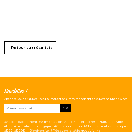
< Retour aux résultats
Newsletter !
Abonnez-vous et suivez l'actu de l'éducation à l'environnement en Auvergne-Rhône-Alpes
OK
Accompagnement
Alimentation
Jardin
Territoires
Nature en ville
Eau
Transition écologique
Consommation
Changements climatiques
ESE
EEDD
Biodiversité
Pédagogie
Vie quotidienne