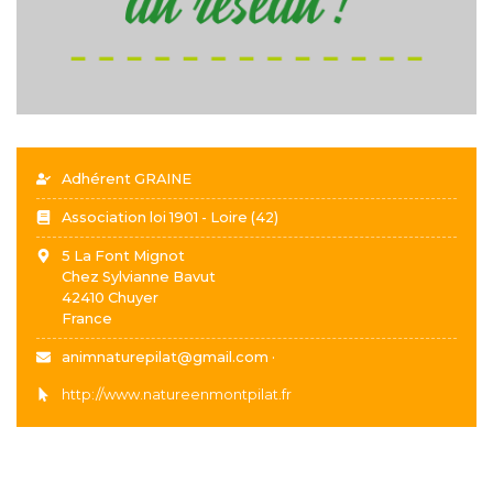
Adhérent GRAINE
Association loi 1901 - Loire (42)
5 La Font Mignot
Chez Sylvianne Bavut
42410
Chuyer
France
animnaturepilat@gmail.com ·
http://www.natureenmontpilat.fr