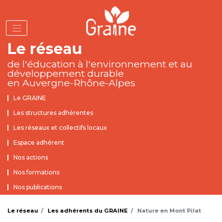
Aller
au
contenu
principal
Le réseau
de l'éducation à l'environnement
et au
développement durable
en Auvergne-Rhône-Alpes
Rubriques Institutionnel
Le GRAINE
Les structures adhérentes
Les réseaux et collectifs locaux
Espace adhérent
Nos actions
Nos formations
Nos publications
Le réseau
Les adhérents du GRAINE
Nature en Mont Pilat