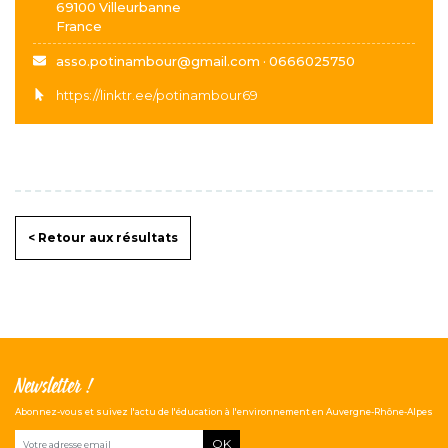
69100
Villeurbanne
France
asso.potinambour@gmail.com · 0666025750
https://linktr.ee/potinambour69
< Retour aux résultats
Newsletter !
Abonnez-vous et suivez l'actu de l'éducation à l'environnement en Auvergne-Rhône-Alpes
OK