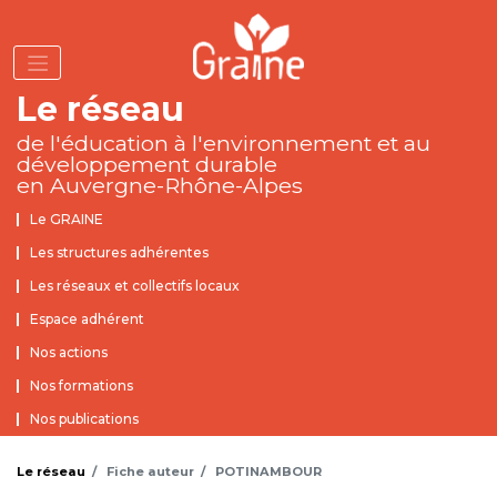
Aller
au
contenu
principal
Le réseau
de l'éducation à l'environnement
et au
développement durable
en Auvergne-Rhône-Alpes
Rubriques Institutionnel
Le GRAINE
Les structures adhérentes
Les réseaux et collectifs locaux
Espace adhérent
Nos actions
Nos formations
Nos publications
Le réseau
Fiche auteur
POTINAMBOUR