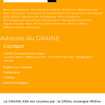
Accompagnement
Alimentation
Jardin
Territoires
Nature en ville
Eau
Transition écologique
Consommation
Changements climatiques
ESE
EEDD
Biodiversité
Pédagogie
Vie quotidienne
Aménagement du territoire
Art et culture
Santé-Environnement
Sport et loisirs
Ville
Climat
Effondrements
Nature
Flore
Milieux naturels
Écologie
Adresse du GRAINE
Contact
GRAINE Auvergne-Rhône-Alpes
4 place Carnot - 69002 Lyon Tel : 07 72 18 59 89 mail : info@graine-
ara.org
Menu Pied de page
Publiez sur nos sites
Partenaires
Contact
Mentions légales
Le GRAINE ARA est soutenu par : la DREAL Auvergne-Rhône-